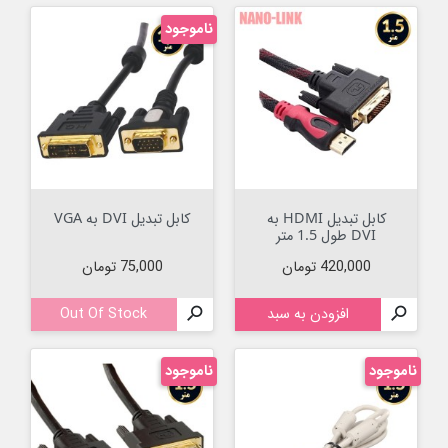
ناموجود
کابل تبدیل HDMI به
کابل تبدیل DVI به VGA
DVI طول 1.5 متر
قیمت
قیمت
420,000 تومان
75,000 تومان

افزودن به سبد

Out Of Stock
ناموجود
ناموجود