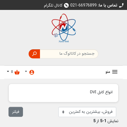
تماس با ما:
021-66976899
کانال تلگرام
explore
call

منو
0
shopping_basket
account_circle
انواع کابل DVI
فیلتر
نمایش
1-5
از
5