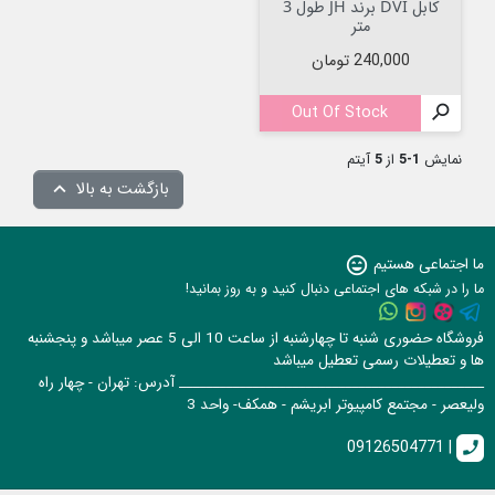
کابل DVI برند JH طول 3
متر
قیمت
240,000 تومان
Out Of Stock

نمایش
1-5
از
5
آیتم
بازگشت به بالا

ما اجتماعی هستیم
sentiment_very_satisfied
ما را در شبکه های اجتماعی دنبال کنید و به روز بمانید!
فروشگاه حضوری شنبه تا چهارشنبه از ساعت 10 الی 5 عصر میباشد و پنجشنبه
ها و تعطیلات رسمی تعطیل میباشد
______________________________________________ آدرس: تهران - چهار راه
ولیعصر - مجتمع کامپیوتر ابریشم - همکف- واحد 3
09126504771 |
call