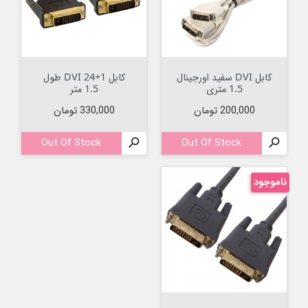
کابل DVI سفید اورجینال
کابل DVI 24+1 طول
1.5 متری
1.5 متر
قیمت
قیمت
200,000 تومان
330,000 تومان
Out Of Stock

Out Of Stock

ناموجود