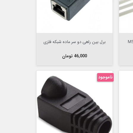
Out Of Stock


دی ام اس تی مدل MS-
برل بین راهی دو سر ماده شبکه فلزی
قیمت
46,000 تومان
ناموجود