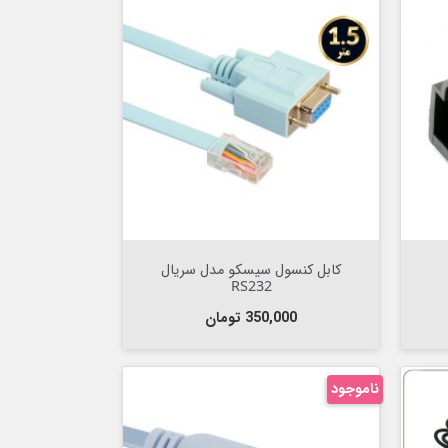


افزودن به سبد
کابل کنسول سیسکو مدل سریال
RS232
قیمت
350,000 تومان
ناموجود