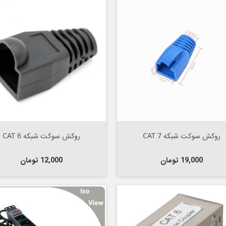

افزودن به سبد


افزودن به سبد
روکش سوکت شبکه CAT 7
روکش سوکت شبکه CAT 6
قیمت
قیمت
19,000 تومان
12,000 تومان