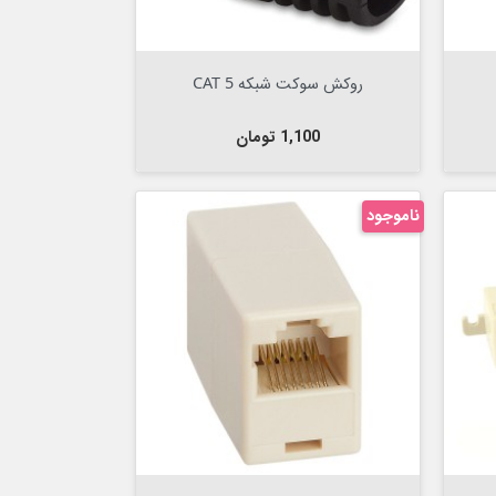
Out Of Stock


روکش سوکت شبکه CAT 5
قیمت
1,100 تومان
ناموجود
Out Of Stock

