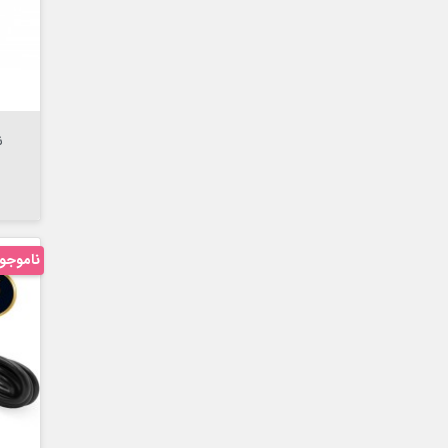

ناموجو