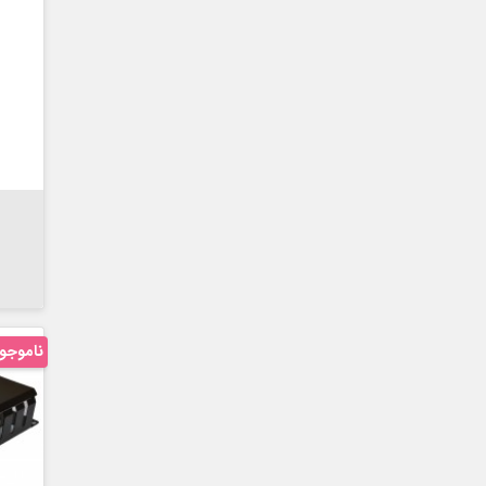

ناموجو