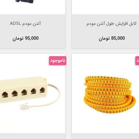
Out Of Stock


Out Of Stock

کابل افزایش طول آنتن مودم
آنتن مودم ADSL
قیمت
قیمت
85,000 تومان
95,000 تومان
د
ناموجود
Out Of Stock


Out Of Stock
