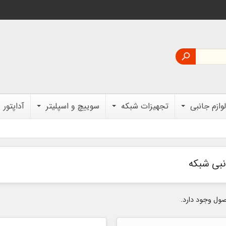

لوازم جانبی
تجهیزات شبکه
سوییچ و اسپلیتر
آداپتور
بی شبکه