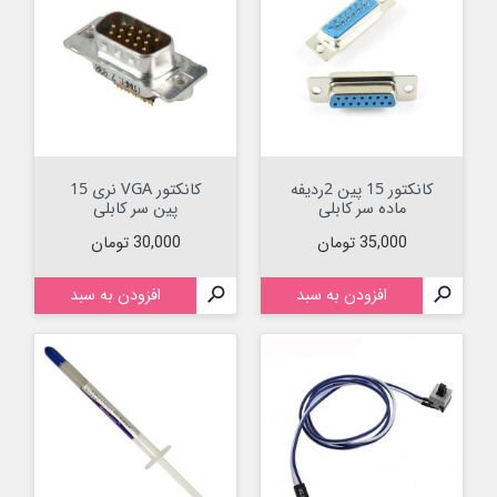
کانکتور 15 پین 2ردیفه
کانکتور VGA نری 15
ماده سر کابلی
پین سر کابلی
قیمت
قیمت
35,000 تومان
30,000 تومان

افزودن به سبد

افزودن به سبد