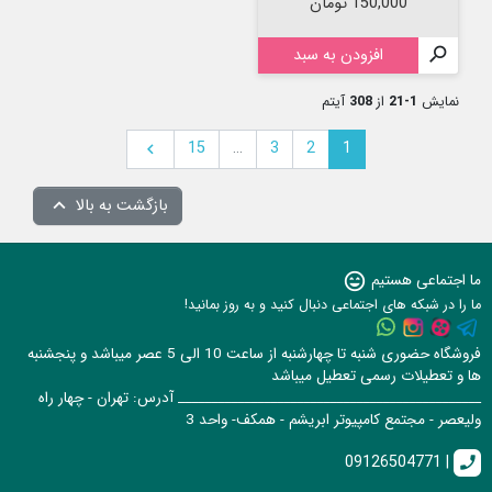
قیمت
150,000 تومان

افزودن به سبد
نمایش
1-21
از
308
آیتم
بعدی
15
…
3
2
1

بازگشت به بالا

ما اجتماعی هستیم
sentiment_very_satisfied
ما را در شبکه های اجتماعی دنبال کنید و به روز بمانید!
فروشگاه حضوری شنبه تا چهارشنبه از ساعت 10 الی 5 عصر میباشد و پنجشنبه
ها و تعطیلات رسمی تعطیل میباشد
______________________________________________ آدرس: تهران - چهار راه
ولیعصر - مجتمع کامپیوتر ابریشم - همکف- واحد 3
09126504771 |
call