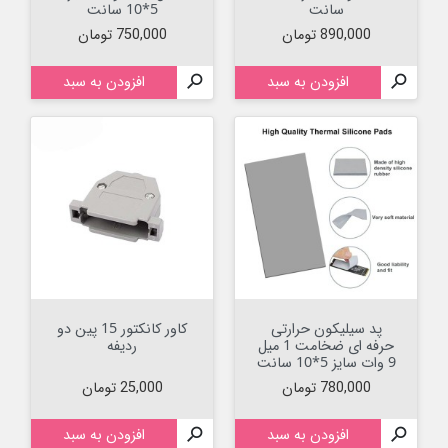
سانت
5*10 سانت
قیمت
قیمت
890,000 تومان
750,000 تومان

افزودن به سبد

افزودن به سبد
پد سیلیکون حرارتی
کاور کانکتور 15 پین دو
حرفه ای ضخامت 1 میل
ردیفه
9 وات سایز 5*10 سانت
قیمت
قیمت
780,000 تومان
25,000 تومان

افزودن به سبد

افزودن به سبد