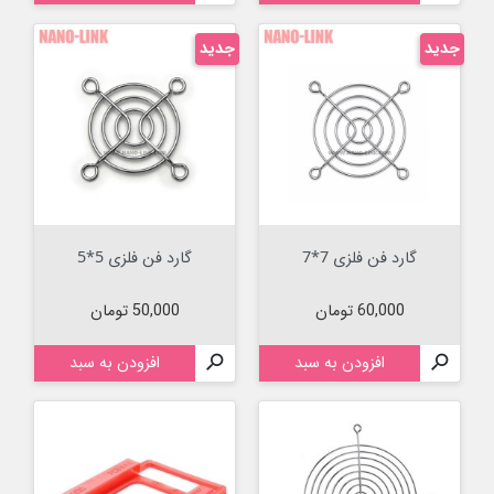
جدید
جدید
گارد فن فلزی 7*7
گارد فن فلزی 5*5
قیمت
قیمت
60,000 تومان
50,000 تومان

افزودن به سبد

افزودن به سبد