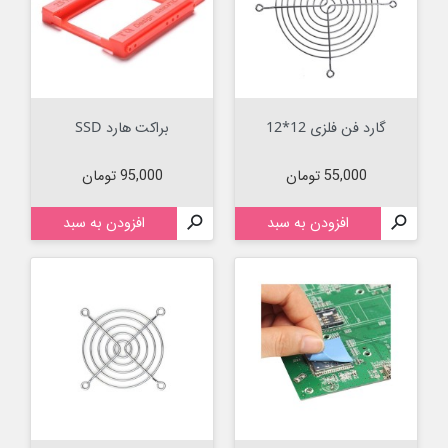
گارد فن فلزی 12*12
براکت هارد SSD
قیمت
قیمت
55,000 تومان
95,000 تومان

افزودن به سبد

افزودن به سبد