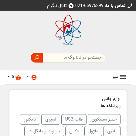
تماس با ما:
021-66976899
کانال تلگرام
explore
call

منو
0
shopping_basket
account_circle
لوازم جانبی
زیرشاخه ها
خمیر سیلیکون
هاب USB
اسپری
کانکتور
باتری
ماژول
باکس
بلوتوث و دانگل ها