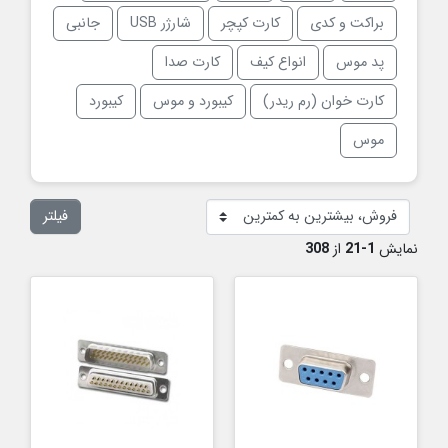
براکت و کدی
کارت کپچر
شارژر USB
جانبی
پد موس
انواع کیف
کارت صدا
کارت خوان (رم ریدر)
کیبورد و موس
کیبورد
موس
فیلتر
نمایش
1-21
از
308