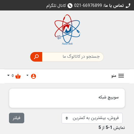
تماس با ما:
021-66976899
کانال تلگرام
explore
call

منو
0
shopping_basket
account_circle
سوییچ شبکه
فیلتر
نمایش
1-5
از
5