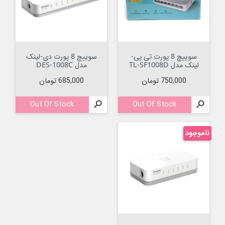
سوییچ 8 پورت تی پی-
سوییچ 8 پورت دی-لینک
لینک مدل TL-SF1008D
مدل DES-1008C
قیمت
قیمت
750,000 تومان
685,000 تومان
Out Of Stock

Out Of Stock

ناموجود