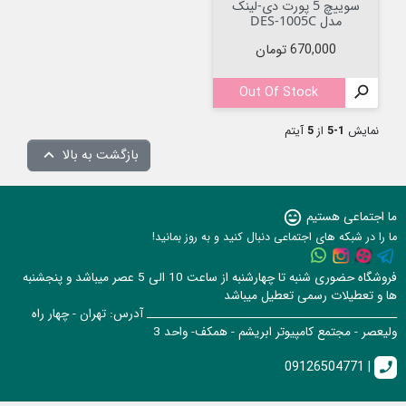
سوییچ 5 پورت دی-لینک
مدل DES-1005C
قیمت
670,000 تومان
Out Of Stock

نمایش
1-5
از
5
آیتم
بازگشت به بالا

ما اجتماعی هستیم
sentiment_very_satisfied
ما را در شبکه های اجتماعی دنبال کنید و به روز بمانید!
فروشگاه حضوری شنبه تا چهارشنبه از ساعت 10 الی 5 عصر میباشد و پنجشنبه
ها و تعطیلات رسمی تعطیل میباشد
______________________________________________ آدرس: تهران - چهار راه
ولیعصر - مجتمع کامپیوتر ابریشم - همکف- واحد 3
09126504771 |
call