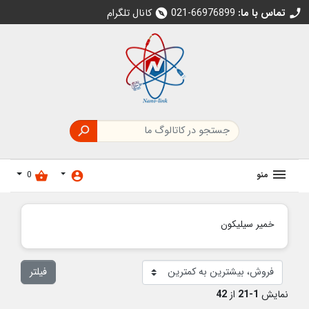
تماس با ما:
021-66976899
کانال تلگرام
explore
call

منو
0
shopping_basket
account_circle
خمیر سیلیکون
فیلتر
نمایش
1-21
از
42