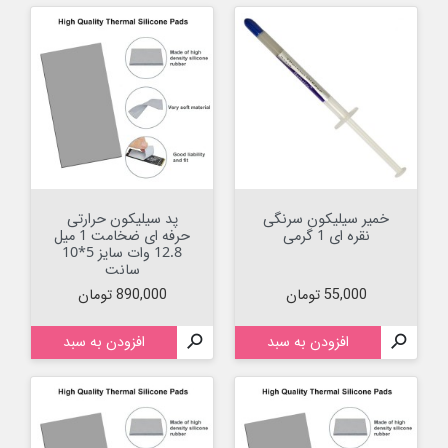
خمیر سیلیکون سرنگی
پد سیلیکون حرارتی
نقره ای 1 گرمی
حرفه ای ضخامت 1 میل
12.8 وات سایز 5*10
سانت
قیمت
قیمت
55,000 تومان
890,000 تومان

افزودن به سبد

افزودن به سبد