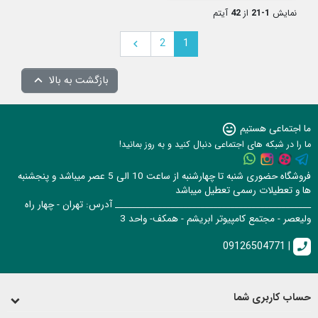
نمایش
1-21
از
42
آیتم
بعدی
2
1

بازگشت به بالا

ما اجتماعی هستیم
sentiment_very_satisfied
ما را در شبکه های اجتماعی دنبال کنید و به روز بمانید!
فروشگاه حضوری شنبه تا چهارشنبه از ساعت 10 الی 5 عصر میباشد و پنجشنبه
ها و تعطیلات رسمی تعطیل میباشد
______________________________________________ آدرس: تهران - چهار راه
ولیعصر - مجتمع کامپیوتر ابریشم - همکف- واحد 3
09126504771 |
call
حساب کاربری شما