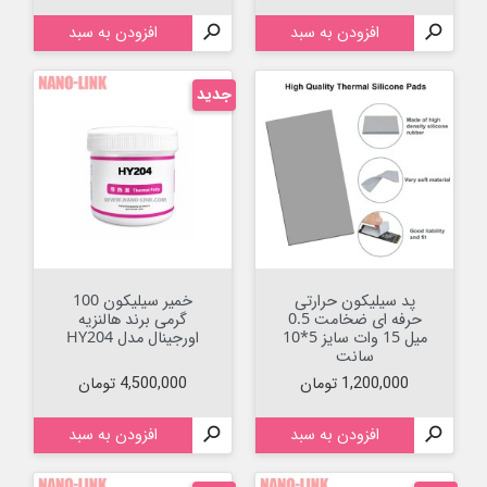

افزودن به سبد

افزودن به سبد
جدید
پد سیلیکون حرارتی
خمیر سیلیکون 100
حرفه ای ضخامت 0.5
گرمی برند هالنزیه
میل 15 وات سایز 5*10
اورجینال مدل HY204
سانت
قیمت
قیمت
1,200,000 تومان
4,500,000 تومان

افزودن به سبد

افزودن به سبد