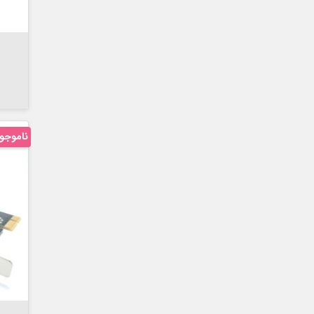

ناموجو
