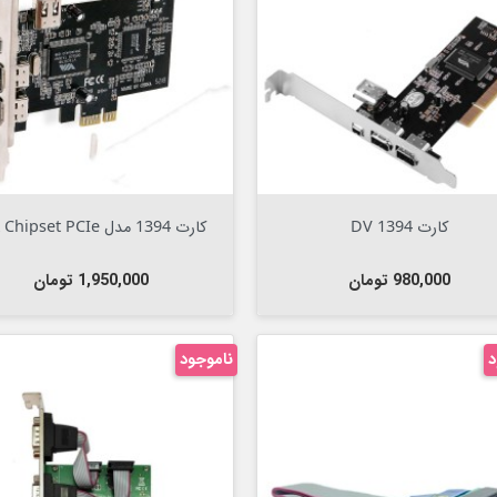

افزودن به سبد


Out Of Stock
کارت DV 1394
کارت 1394 مدل VIA Chipset PCIe
قیمت
قیمت
980,000 تومان
1,950,000 تومان
د
ناموجود