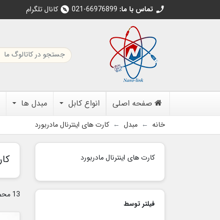
تماس با ما:
021-66976899
کانال تلگرام
explore
call
صفحه اصلی
انواع کابل
مبدل ها
خانه
مبدل
کارت های اینترنال مادربورد
کار
کارت های اینترنال مادربورد
13 محصول وجود دارد.
فیلتر توسط