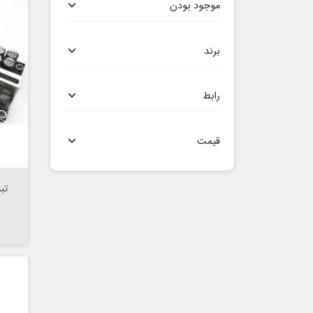
موجود بودن

برند

رابط

قیمت

