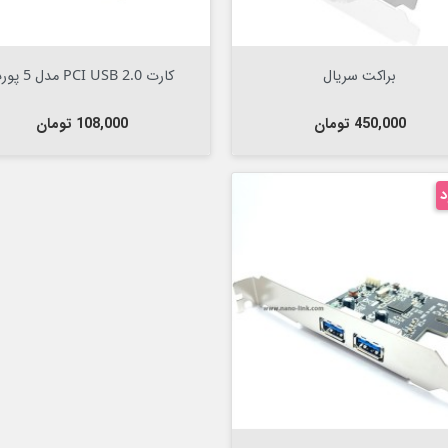
Out Of Stock


Out Of Stock

براکت سریال
کارت PCI USB 2.0 مدل 5 پورت
قیمت
قیمت
450,000 تومان
108,000 تومان
د
Out Of Stock
