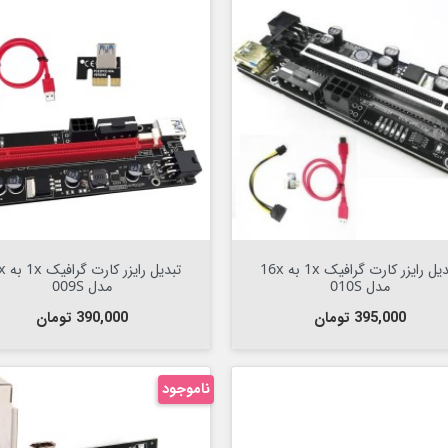

افزودن به سبد


افزودن به سبد
تبدیل رایزر کارت گرافیک 1x به 16x
تبدیل رای
مدل 010S
مدل 009S
قیمت
قیمت
395,000 تومان
390,000 تومان
ناموجود