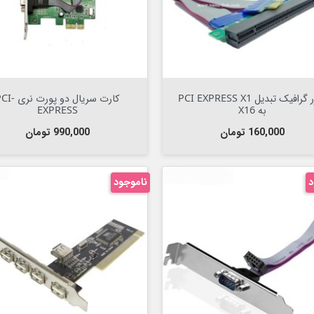
Out Of Stock


Out Of Stock

رایزر گرافیک تبدیل PCI EXPRESS X1
کارت سریال دو پورت نر
به X16
EXPRESS
قیمت
قیمت
160,000 تومان
990,000 تومان
د
ناموجود