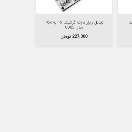
Out Of Stock


تبدیل رایزر کارت گرافیک 1x به 16x
مدل 008S
قیمت
227,000 تومان