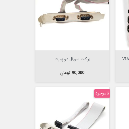
Out Of Stock


براکت سریال دو پورت
قیمت
90,000 تومان
ناموجود