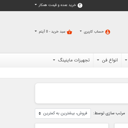
خرید عمده و قیمت همکار
help
حساب کاربری
سبد خرید -
0
آیتم
shopping_basket
account_circle
انواع فن
تجهیزات ماینینگ
مرتب سازی توسط: