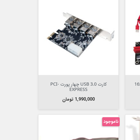


افزودن به سبد
زر کارت گرافیک 1x به 16x
کارت USB 3.0 چهار پورت PCI-
EXPRESS
قیمت
1,990,000 تومان
ناموجود