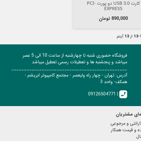
کارت USB 3.0 دو پورت PCI-
EXPRESS
قیمت
890,000 تومان
1-
از
13
آیتم
فروشگاه حضوری شنبه تا چهارشنبه از ساعت 10 الی 5 عصر
میباشد و پنجشنبه ها و تعطیلات رسمی تعطیل میباشد
______________________________________________
آدرس: تهران - چهار راه ولیعصر - مجتمع کامپیوتر ابریشم -
همکف- واحد 3
09126504771 |
call
مای مشتریان
رانتی و مرجوعی
ه و قیمت همکار
ال