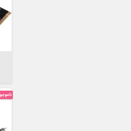

ناموجو