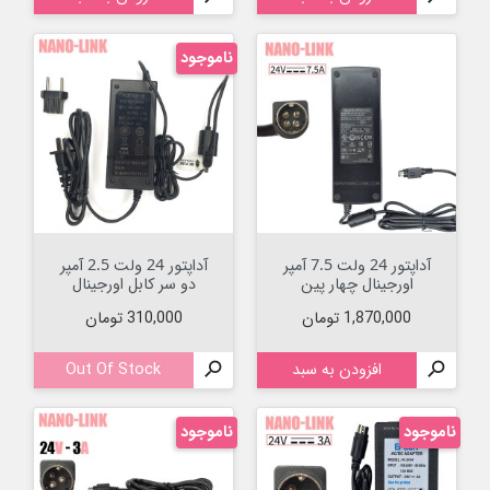
ناموجود
آداپتور 24 ولت 7.5 آمپر
آداپتور 24 ولت 2.5 آمپر
اورجینال چهار پین
دو سر کابل اورجینال
قیمت
قیمت
1,870,000 تومان
310,000 تومان

افزودن به سبد

Out Of Stock
ناموجود
ناموجود