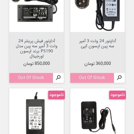
آداپتور 24 ولت 3 آمپر
آداپتور فیش پرینتر 24
سه پین اپسون کپی
ولت 3 آمپر سه پین مدل
PS190 برند اپسون
اورجینال
قیمت
قیمت
360,000 تومان
850,000 تومان
Out Of Stock

Out Of Stock

ناموجود
ناموجود