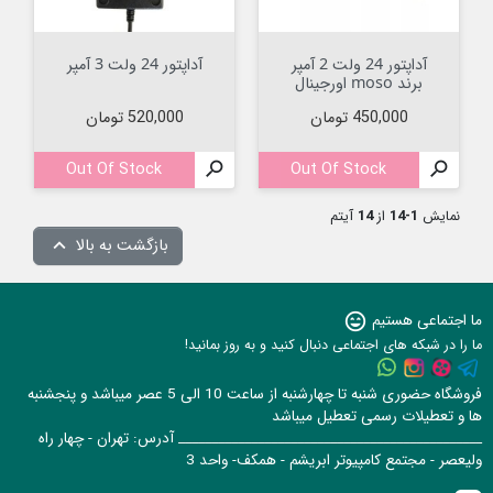
آداپتور 24 ولت 2 آمپر
آداپتور 24 ولت 3 آمپر
برند moso اورجینال
قیمت
قیمت
450,000 تومان
520,000 تومان
Out Of Stock

Out Of Stock

نمایش
1-14
از
14
آیتم
بازگشت به بالا

ما اجتماعی هستیم
sentiment_very_satisfied
ما را در شبکه های اجتماعی دنبال کنید و به روز بمانید!
فروشگاه حضوری شنبه تا چهارشنبه از ساعت 10 الی 5 عصر میباشد و پنجشنبه
ها و تعطیلات رسمی تعطیل میباشد
______________________________________________ آدرس: تهران - چهار راه
ولیعصر - مجتمع کامپیوتر ابریشم - همکف- واحد 3