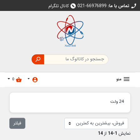
تماس با ما:
021-66976899
کانال تلگرام
explore
call

منو
0
shopping_basket
account_circle
24 ولت
فیلتر
نمایش
1-14
از
14