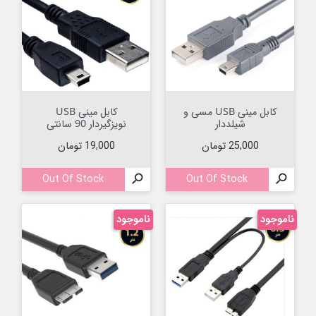
کابل مینی USB مسی و
کابل مینی USB
شیلددار
نویزگیردار 90 سانتی
قیمت
قیمت
25,000 تومان
19,000 تومان
Out Of Stock

Out Of Stock

ناموجود
ناموجود