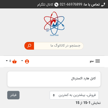
تماس با ما:
021-66976899
کانال تلگرام
explore
call

منو
0
shopping_basket
account_circle
کابل هارد اکسترنال
فیلتر
نمایش
1-15
از
15