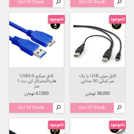
Out Of Stock

Out Of Stock

ناموجود
ناموجود
کابل مینی USB با یک
کابل میکرو USB3.0
سر کمکی 50 سانتی
هارداکسترنال کی نت 1
متر
قیمت
قیمت
38,000 تومان
67,000 تومان
Out Of Stock

Out Of Stock

ناموجود
ناموجود