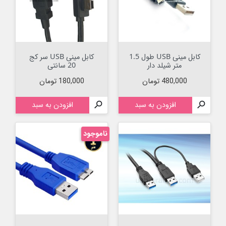
کابل مینی USB طول 1.5
کابل مینی USB سر کج
متر شیلد دار
20 سانتی
قیمت
قیمت
480,000 تومان
180,000 تومان

افزودن به سبد

افزودن به سبد
ناموجود