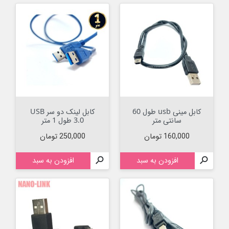
کابل مینی usb طول 60
کابل لینک دو سر USB
سانتی متر
3.0 طول 1 متر
قیمت
قیمت
160,000 تومان
250,000 تومان

افزودن به سبد

افزودن به سبد