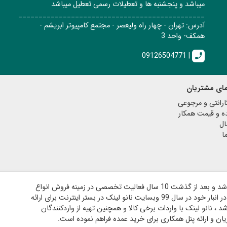
میباشد و پنجشنبه ها و تعطیلات رسمی تعطیل میباشد
______________________________________________
آدرس: تهران - چهار راه ولیعصر - مجتمع کامپیوتر ابریشم -
همکف- واحد 3
09126504771 |
call
مای مشتریان
رانتی و مرجوعی
ه و قیمت همکار
ال
ا
فروشگاه نانو لینک در سال 89 در مکان فیزیکی تاسیس شد و بعد از گذشت 10 سال فعالیت تخصصی در زمینه فروش انواع
کابل ، مبدل ، فن و آداپتور و دارای هزار قلم کالای موجود در انبار خود در سال 99 وبسایت نانو لینک در بستر اینترنت برای ارائه
، نانو لینک با واردات برخی کالا و همچنین تهیه از واردکنندگان
ان و ارائه پنل همکاری برای خرید عمده فراهم نموده است.