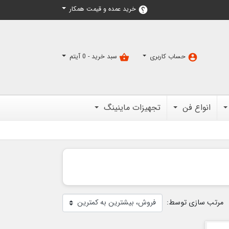
خرید عمده و قیمت همکار
help
حساب کاربری
سبد خرید -
0
آیتم
shopping_basket
account_circle
انواع فن
تجهیزات ماینینگ
مرتب سازی توسط: