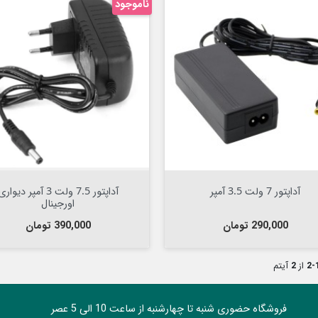
ناموجود

افزودن به سبد


Out Of Stock
آداپتور 7 ولت 3.5 آمپر
آداپتور 7.5 ولت 3 آمپر دیوار
اورجینال
قیمت
قیمت
290,000 تومان
390,000 تومان
1
از
2
آیتم
فروشگاه حضوری شنبه تا چهارشنبه از ساعت 10 الی 5 عصر