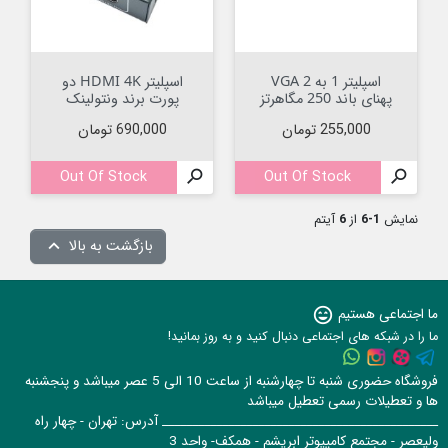
اسپلیتر 1 به 2 VGA
اسپلیتر HDMI 4K دو
پهنای باند 250 مگاهرتز
پورت برند ونتولینک
قیمت
قیمت
255,000 تومان
690,000 تومان
Out Of Stock

Out Of Stock

نمایش
1-6
از
6
آیتم
بازگشت به بالا

ما اجتماعی هستیم
sentiment_very_satisfied
ما را در شبکه های اجتماعی دنبال کنید و به روز بمانید!
فروشگاه حضوری شنبه تا چهارشنبه از ساعت 10 الی 5 عصر میباشد و پنجشنبه
ها و تعطیلات رسمی تعطیل میباشد
______________________________________________ آدرس: تهران - چهار راه
ولیعصر - مجتمع کامپیوتر ابریشم - همکف- واحد 3