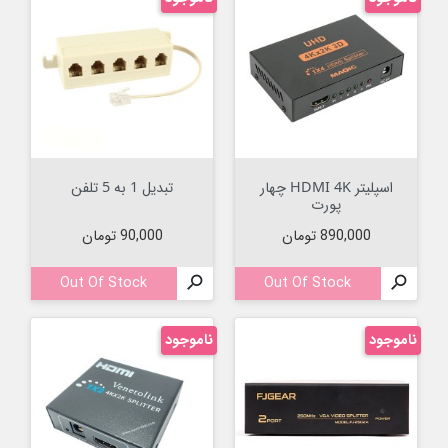
اسپلیتر HDMI 4K چهار
تبدیل 1 به 5 تلفن
پورت
قیمت
قیمت
890,000 تومان
90,000 تومان
Out Of Stock

Out Of Stock

ناموجود
ناموجود