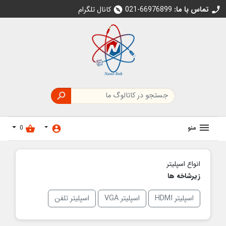
تماس با ما:
021-66976899
کانال تلگرام
explore
call

منو
0
shopping_basket
account_circle
انواع اسپلیتر
زیرشاخه ها
اسپلیتر HDMI
اسپلیتر VGA
اسپلیتر تلفن