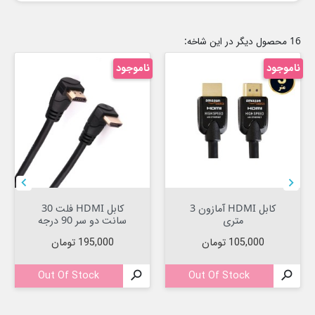
16 محصول دیگر در این شاخه:
ناموجود
ناموجود


کابل HDMI آمازون 3
کابل HDMI فلت 30
متری
سانت دو سر 90 درجه
قیمت
قیمت
105,000 تومان
195,000 تومان
Out Of Stock

Out Of Stock
