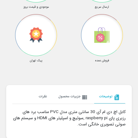
ارسال سریع
موجودی و قیمت بروز
فروش عمده
پیک تهران
description
توضیحات
view_list
جزییات محصول
نظرات
کابل اچ دی ام آی 30 سانتی متری مدل PVC مناسب برد های
رزبری پای raspberry pi ,سوئیچ و اسپلیتر های HDMI و سیستم های
صوتی تصویری خانگی است.