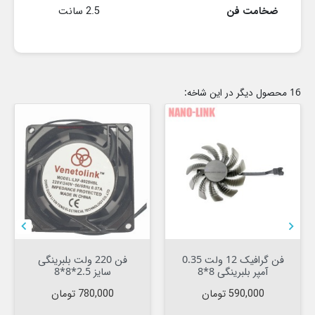
ضخامت فن
2.5 سانت
16 محصول دیگر در این شاخه:


فن گرافیک 12 ولت 0.35
فن 220 ولت بلبرینگی
آمپر بلبرینگی 8*8
سایز 2.5*8*8
قیمت
قیمت
590,000 تومان
780,000 تومان