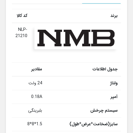
برند
کد کالا
NLP-
21210
جدول اطلاعات
مقادیر
ولتاژ
24 ولت
آمپر
0.18A
سیستم چرخش
بلبرینگی
سایز(ضخامت*عرض*طول)
1.5*8*8