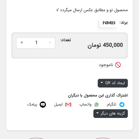
محصول نو و مطابق عکس ارسال میگردد √
برند:
تعداد:
+
-
450,000 تومان

ناموجود
ایجاد کد QR
اشتراک گذاری این محصول با دیگران
تلگرام
ایمیل
پیامک
واتساپ
گزینه های دیگر