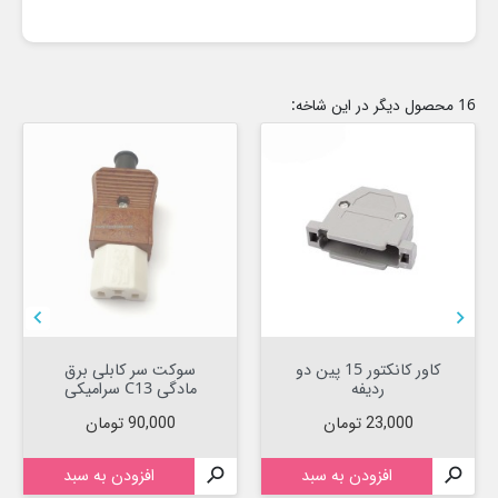
16 محصول دیگر در این شاخه:


کاور کانکتور 15 پین دو
سوکت سر کابلی برق
ردیفه
مادگی C13 سرامیکی
قیمت
قیمت
23,000 تومان
90,000 تومان

افزودن به سبد

افزودن به سبد