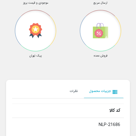
ارسال سریع
موجودی و قیمت بروز
فروش عمده
پیک تهران
view_list
جزییات محصول
نظرات
کد کالا
NLP-21686