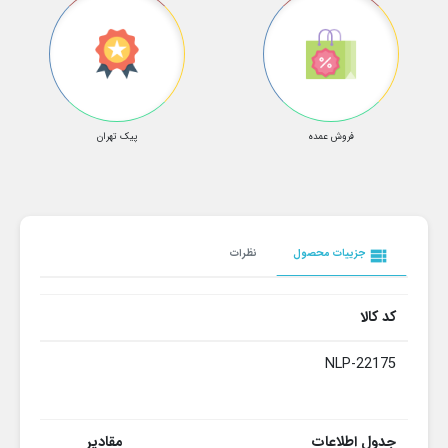
فروش عمده
پیک تهران
view_list
جزییات محصول
نظرات
کد کالا
NLP-22175
جدول اطلاعات
مقادیر