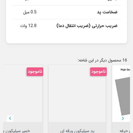
ضخامت پد
0.5 میل
ضریب حرارتی (ضریب انتقال دما)
12.8 وات
16 محصول دیگر در این شاخه:
ناموجود
ناموجود


پد سیلیکون ورقه ای
خمیر سیلیکون برند