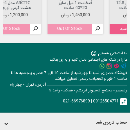
ضخامت 1 میل سایز
ARCTIC مدل MX-4
20*40 سانت
هشت گرمی اورجینال
قیمت
قیمت
1,450,000 تومان
1,200,000 تومان
Out Of Stock

Out Of Stock

ما اجتماعی هستیم
sentiment_very_satisfied
ما را در شبکه های اجتماعی دنبال کنید و به روز بمانید!
فروشگاه حضوری شنبه تا چهارشنبه از ساعت 10 الی 7 عصر و پنجشنبه ها تا
ساعت 1 ظهر و تعطیلات رسمی تعطیل میباشد
______________________________________________ آدرس: تهران - چهار راه
ولیعصر - مجتمع کامپیوتر ابریشم - همکف- واحد 3
021-66976899 | 09126504771
call
حساب کاربری شما