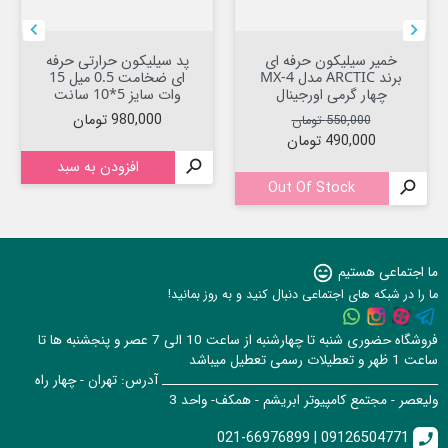


خمیر سیلیکون حرفه ای
پد سیلیکون حرارتی حرفه
برند ARCTIC مدل MX-4
ای ضخامت 0.5 میل 15
چهار گرمی اورجینال
وات سایز 5*10 سانت
قیمت عادی
قیمت
قیمت
980,000 تومان
550,000 تومان
490,000 تومان

افزودن به سبد
Out Of Stock

ما اجتماعی هستیم
sentiment_very_satisfied
ما را در شبکه های اجتماعی دنبال کنید و به روز بمانید!
فروشگاه حضوری شنبه تا چهارشنبه از ساعت 10 الی 7 عصر و پنجشنبه ها تا
ساعت 1 ظهر و تعطیلات رسمی تعطیل میباشد
______________________________________________ آدرس: تهران - چهار راه
ولیعصر - مجتمع کامپیوتر ابریشم - همکف- واحد 3
021-66976899 | 09126504771
call