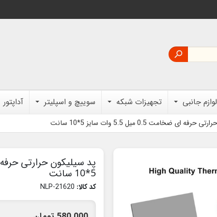

لوازم جانبی
تجهیزات شبکه
سوییچ و اسپلیتر
آداپتور
ه ای ضخامت 0.5 میل 5.5 وات سایز 5*10 سانت
5*10 سانت
کد کالا:
NLP-21620
580,000 تومان