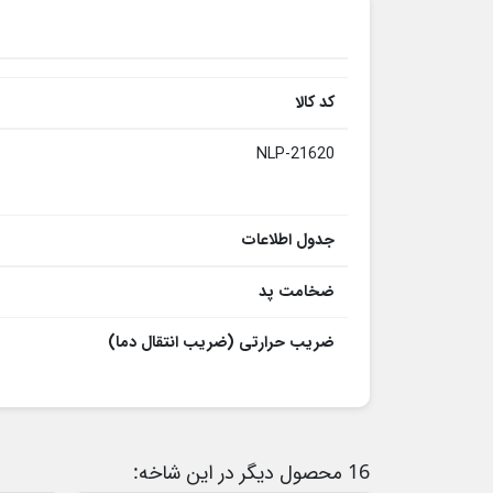
کد کالا
NLP-21620
جدول اطلاعات
ضخامت پد
ضریب حرارتی (ضریب انتقال دما)
16 محصول دیگر در این شاخه: