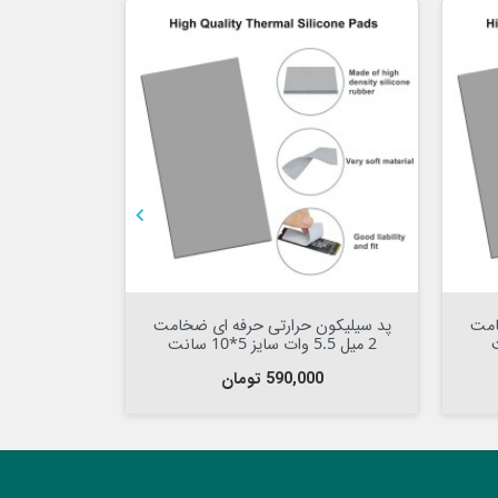



افزودن به سبد

امت
پد سیلیکون حرارتی حرفه ای ضخامت
2 میل 5.5 وات سایز 5*10 سانت
1 میل سایز 4*4 سانت
قیمت
ق
590,000 تومان
00