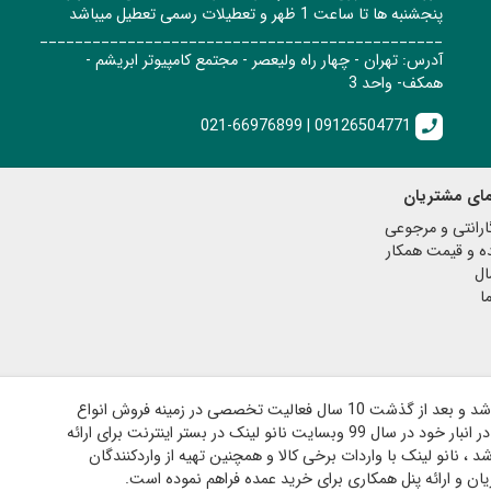
پنجشنبه ها تا ساعت 1 ظهر و تعطیلات رسمی تعطیل میباشد
______________________________________________
آدرس: تهران - چهار راه ولیعصر - مجتمع کامپیوتر ابریشم -
همکف- واحد 3
021-66976899 | 09126504771
call
مای مشتریان
رانتی و مرجوعی
ه و قیمت همکار
ال
ا
فروشگاه نانو لینک در سال 89 در مکان فیزیکی تاسیس شد و بعد از گذشت 10 سال فعالیت تخصصی در زمینه فروش انواع
کابل ، مبدل ، فن و آداپتور و دارای هزار قلم کالای موجود در انبار خود در سال 99 وبسایت نانو لینک در بستر اینترنت برای ارائه
، نانو لینک با واردات برخی کالا و همچنین تهیه از واردکنندگان
ان و ارائه پنل همکاری برای خرید عمده فراهم نموده است.