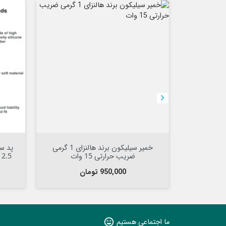



افزودن به سبد

 ای ضخامت
خمیر سیلیکون برند هالنزای 1 گرمی
پد س
ضریب حرارتی 15 وات
2.5 میل 12.8 وات سایز 5*10 سانت
قیمت
950,000 تومان
ما اجتماعی هستیم
sentiment_very_satisfied