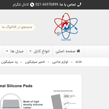
تماس با ما:
021-66976899
کانال تلگرام
explore
call
صفحه اصلی
انواع کابل
مبدل ها
خانه
لوازم جانبی
خمیر سیلیکون
پد سیلیکون حرارتی حرف