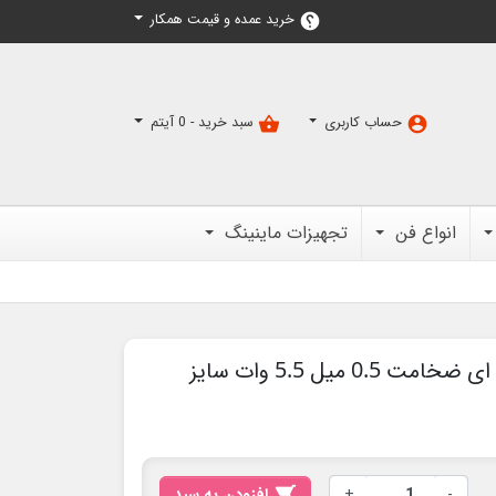
خرید عمده و قیمت همکار
help
حساب کاربری
سبد خرید -
0
آیتم
shopping_basket
account_circle
انواع فن
تجهیزات ماینینگ
پد سیلیکون حرارتی حرفه ای ضخامت 0.5 میل 5.5 وات سایز
-
+

افزودن به سبد