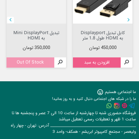


کابل تبدیل Displayport
تبدیل Mini DisplayPort
به HDMI طول 1.8 متر
به HDMI
قیمت
قیمت
450,000 تومان
350,000 تومان

افزودن به سبد

Out Of Stock
ما اجتماعی هستیم
sentiment_very_satisfied
ما را در شبکه های اجتماعی دنبال کنید و به روز بمانید!
فروشگاه حضوری شنبه تا چهارشنبه از ساعت 10 الی 7 عصر و پنجشنبه ها تا
ساعت 1 ظهر و تعطیلات رسمی تعطیل میباشد
______________________________________________ آدرس: تهران - چهار راه
ولیعصر - مجتمع کامپیوتر ابریشم - همکف- واحد 3