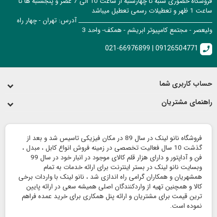
فروشگاه حضوری شنبه تا چهارشنبه از ساعت 10 الی 7 عصر و پنجشنبه ها تا
ساعت 1 ظهر و تعطیلات رسمی تعطیل میباشد
______________________________________________ آدرس: تهران - چهار راه
ولیعصر - مجتمع کامپیوتر ابریشم - همکف- واحد 3
021-66976899 | 09126504771
call
حساب کاربری شما
راهنمای مشتریان
فروشگاه نانو لینک در سال 89 در مکان فیزیکی تاسیس شد و بعد از
گذشت 10 سال فعالیت تخصصی در زمینه فروش انواع کابل ، مبدل ،
فن و آداپتور و دارای هزار قلم کالای موجود در انبار خود در سال 99
وبسایت نانو لینک در بستر اینترنت برای ارائه خدمات به تمام
همشهریان و همکاران گرامی راه اندازی شد ، نانو لینک با واردات برخی
کالا و همچنین تهیه از واردکنندگان اصلی همیشه سعی در ارائه پایین
ترین قیمت برای مشتریان و ارائه پنل همکاری برای خرید عمده فراهم
نموده است.