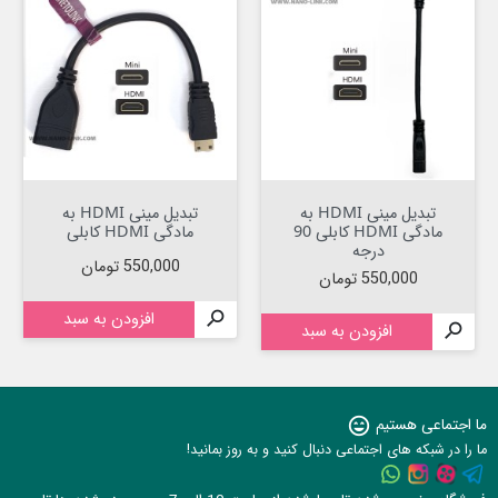
تبدیل مینی HDMI به
تبدیل مینی HDMI به
مادگی HDMI کابلی 90
مادگی HDMI کابلی
درجه
قیمت
550,000 تومان
قیمت
550,000 تومان

افزودن به سبد

افزودن به سبد
ما اجتماعی هستیم
sentiment_very_satisfied
ما را در شبکه های اجتماعی دنبال کنید و به روز بمانید!