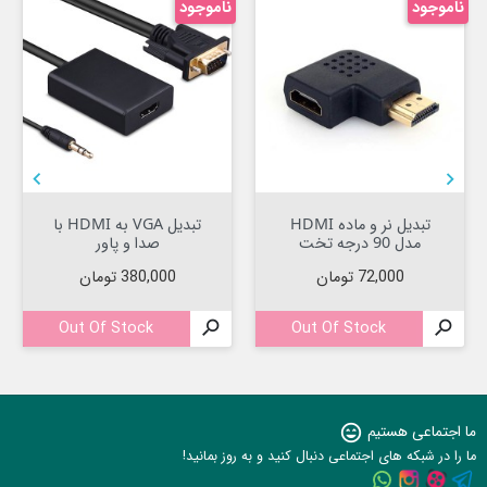
ناموجود
ناموجود


تبدیل نر و ماده HDMI
تبدیل VGA به HDMI با
مدل 90 درجه تخت
صدا و پاور
قیمت
قیمت
72,000 تومان
380,000 تومان
Out Of Stock

Out Of Stock

ما اجتماعی هستیم
sentiment_very_satisfied
ما را در شبکه های اجتماعی دنبال کنید و به روز بمانید!