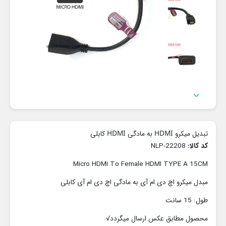

تبدیل میکرو HDMI به مادگی HDMI کابلی
کد کالا:
NLP-22208
Micro HDMI To Female HDMI TYPE A 15CM
مبدل میکرو اچ دی ام آی به مادگی اچ دی ام آی کابلی
طول: 15 سانت
محصول مطابق عکس ارسال میگردد√