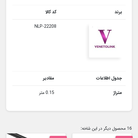
برند
کد کالا
NLP-22208
جدول اطلاعات
مقادیر
متراژ
0.15 متر
16 محصول دیگر در این شاخه: