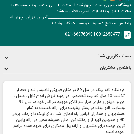
فروشگاه حضوری شنبه تا چهارشنبه از ساعت 10 الی 7 عصر و پنجشنبه ها تا
ساعت 1 ظهر و تعطیلات رسمی تعطیل میباشد
______________________________________________ آدرس: تهران - چهار راه
ولیعصر - مجتمع کامپیوتر ابریشم - همکف- واحد 3
021-66976899 | 09126504771
call
حساب کاربری شما
راهنمای مشتریان
فروشگاه نانو لینک در سال 89 در مکان فیزیکی تاسیس شد و بعد از
گذشت 10 سال فعالیت تخصصی در زمینه فروش انواع کابل ، مبدل ،
فن و آداپتور و دارای هزار قلم کالای موجود در انبار خود در سال 99
وبسایت نانو لینک در بستر اینترنت برای ارائه خدمات به تمام
همشهریان و همکاران گرامی راه اندازی شد ، نانو لینک با واردات برخی
کالا و همچنین تهیه از واردکنندگان اصلی همیشه سعی در ارائه پایین
ترین قیمت برای مشتریان و ارائه پنل همکاری برای خرید عمده فراهم
نموده است.