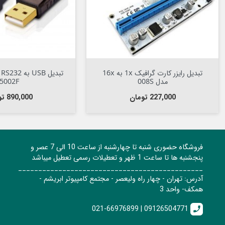
Out Of Stock


Out Of Stock

کابل تبدیل پارالل سنترونیک به USB
براکت سریال و پارالل
بافو اورجینال
قیمت
قیمت
1,200,000 تومان
55,000 تومان
فروشگاه حضوری شنبه تا چهارشنبه از ساعت 10 الی 7 عصر و
پنجشنبه ها تا ساعت 1 ظهر و تعطیلات رسمی تعطیل میباشد
______________________________________________
آدرس: تهران - چهار راه ولیعصر - مجتمع کامپیوتر ابریشم -
همکف- واحد 3
021-66976899 | 09126504771
call