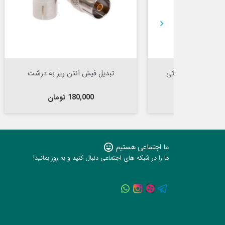


Out Of Stock


تبدیل رایزر کارت گرافیک 1x به 16x
تبدیل USB به RS232 دیتک مدل DT-
5002F
قیمت
890,000 تومان
ما اجتماعی هستیم
sentiment_very_satisfied
ما را در شبکه های اجتماعی دنبال کنید و به روز بمانید!