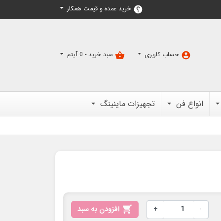
خرید عمده و قیمت همکار
help
حساب کاربری
سبد خرید -
0
آیتم
shopping_basket
account_circle
انواع فن
تجهیزات ماینینگ
-
+

افزودن به سبد