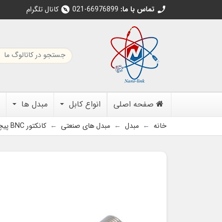
تماس با ما:
021-66976899
کانال تلگرام
explore
call
صفحه اصلی
انواع کابل
مبدل ها
خانه
مبدل
مبدل های صنعتی
کانکتور BNC پیچی