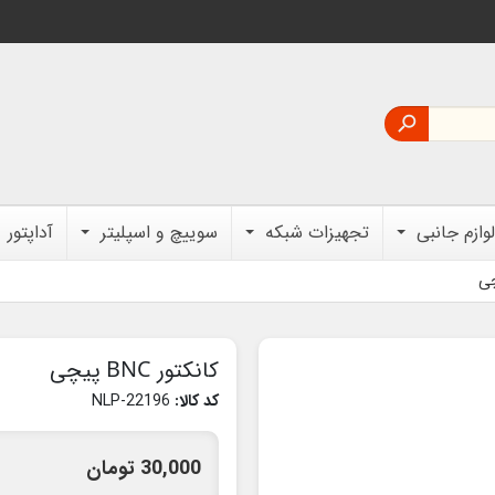

لوازم جانبی
تجهیزات شبکه
سوییچ و اسپلیتر
آداپتور
کانکتور BNC پیچی
کد کالا:
NLP-22196
30,000 تومان