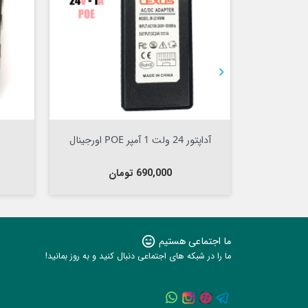



افزودن به سبد


افزودن به سبد
آداپتور 24 ولت 1 آمپر POE اورجینال
آداپتور 48 ولت 2 آمپر POE
قیمت
قیمت
690,000 تومان
950,000 تومان
ما اجتماعی هستیم
sentiment_very_satisfied
ما را در شبکه های اجتماعی دنبال کنید و به روز بمانید!