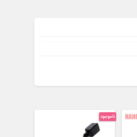
د
ناموجود