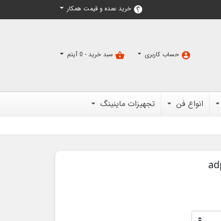
خرید عمده و قیمت همکار
help
حساب کاربری
سبد خرید -
0
آیتم
shopping_basket
account_circle
انواع فن
تجهیزات ماینینگ