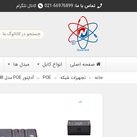
تماس با ما:
021-66976899
کانال تلگرام
explore
call
صفحه اصلی
انواع کابل
مبدل ها
خانه
تجهیزات شبکه
POE
آداپتور POE مدل adp12-48
