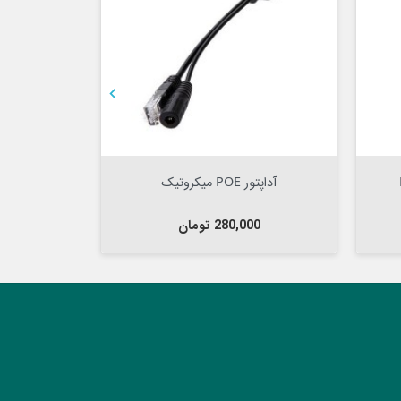

Out Of Stock


Out Of Stock

آداپتور POE میکروتیک
آداپتور 48 ولت 1 آمپر POE اورجینال
قیمت
قیمت
280,000 تومان
450,000 تومان