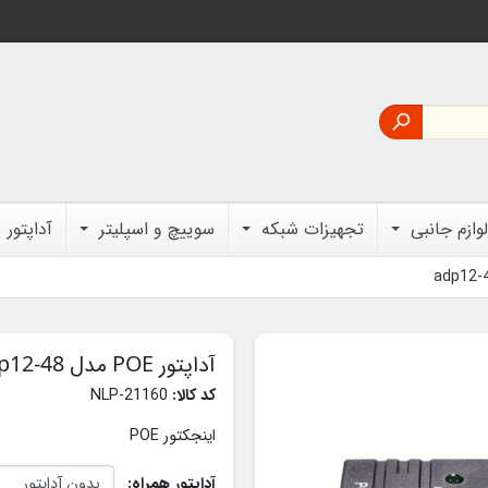

لوازم جانبی
تجهیزات شبکه
سوییچ و اسپلیتر
آداپتور
آداپتور POE مدل adp12-48
کد کالا:
NLP-21160
اینجکتور POE
آداپتور همراه: