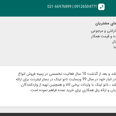
021-66976899 | 09126504771
call
مای مشتریان
رانتی و مرجوعی
ه و قیمت همکار
ال
ا
فروشگاه نانو لینک در سال 89 در مکان فیزیکی تاسیس شد و بعد از گذشت 10 سال فعالیت تخصصی در زمینه فروش انواع
کابل ، مبدل ، فن و آداپتور و دارای هزار قلم کالای موجود در انبار خود در سال 99 وبسایت نانو لینک در بستر اینترنت برای ارائه
، نانو لینک با واردات برخی کالا و همچنین تهیه از واردکنندگان
ان و ارائه پنل همکاری برای خرید عمده فراهم نموده است.