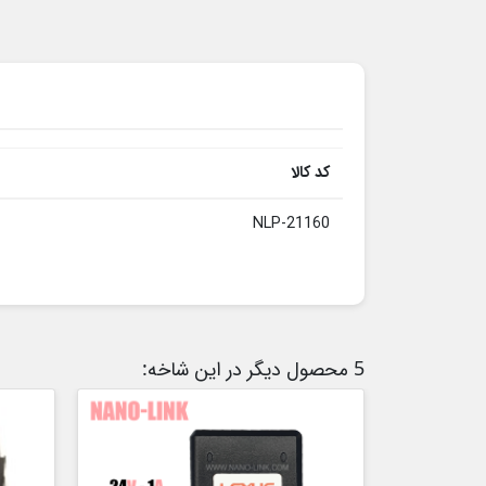
کد کالا
NLP-21160
5 محصول دیگر در این شاخه: