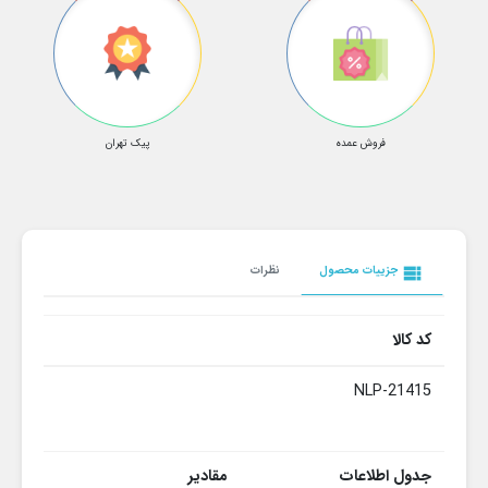
فروش عمده
پیک تهران
view_list
جزییات محصول
نظرات
کد کالا
NLP-21415
جدول اطلاعات
مقادیر