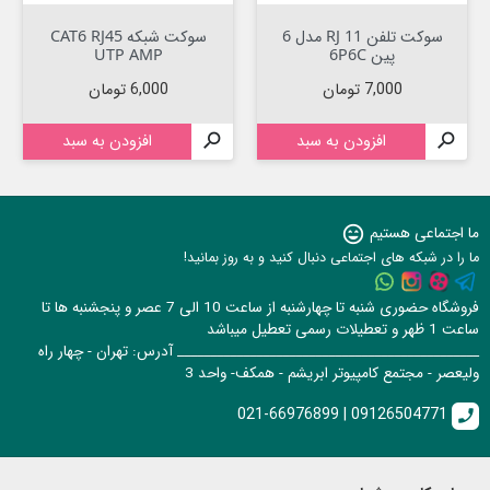
سوکت تلفن RJ 11 مدل 6
سوکت شبکه CAT6 RJ45
پین 6P6C
UTP AMP
قیمت
قیمت
7,000 تومان
6,000 تومان

افزودن به سبد

افزودن به سبد
ما اجتماعی هستیم
sentiment_very_satisfied
ما را در شبکه های اجتماعی دنبال کنید و به روز بمانید!
فروشگاه حضوری شنبه تا چهارشنبه از ساعت 10 الی 7 عصر و پنجشنبه ها تا
ساعت 1 ظهر و تعطیلات رسمی تعطیل میباشد
______________________________________________ آدرس: تهران - چهار راه
ولیعصر - مجتمع کامپیوتر ابریشم - همکف- واحد 3
021-66976899 | 09126504771
call