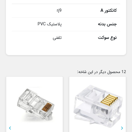
کانکتور A
rj9
جنس بدنه
پلاستیک PVC
نوع سوکت
تلفنی
12 محصول دیگر در این شاخه:

